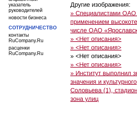
Другие изображения:
указатель
руководителей
» Специалистами ОАО 
новости бизнеса
применением высокотех
СОТРУДНИЧЕСТВО
числе ОАО «Ярославс
контакты
» <Нет описания>
RuCompany.Ru
» <Нет описания>
расценки
RuCompany.Ru
» <Нет описания>
» <Нет описания>
» Институт выполнил з
значения и культурног
Соловьева (1), стадио
зона улиц