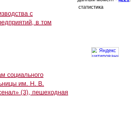
статистика
зводства с
редприятий, в том
ам социального
ьницы им. Н. В.
сенал» (3), пешеходная