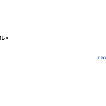
ль»
ПРО