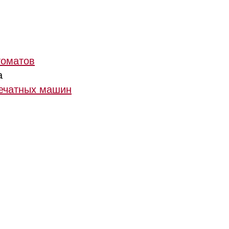
томатов
а
печатных машин