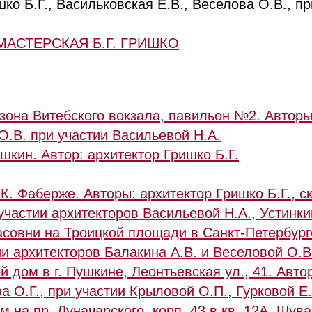
ко Б.Г., Васильковская Е.В., Веселова О.В., пр
МАСТЕРСКАЯ Б.Г. ГРИШКО
зона Витебского вокзала, павильон №2. Авторы
О.В. при участии Васильевой Н.А.
ушкин. Автор: архитектор Гришко Б.Г.
К. Фаберже. Авторы: архитектор Гришко Б.Г., с
 участии архитекторов Васильевой Н.А., Устинки
асовни на Троицкой площади в Санкт-Петербург
ии архитекторов Балакина А.В. и Веселовой О.В
й дом в г. Пушкине, Леонтьевская ул., 41. Авто
а О.Г., при участии Крыловой О.П., Гурковой Е
 на пр. Луначарского, корп. 43 в кв. 12А, Шув