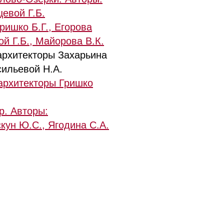
цевой Г.Б.
ишко Б.Г., Егорова
ой Г.Б., Майорова В.К.
архитекторы Захарьина
сильевой Н.А.
архитекторы Гришко
р. Авторы:
скун Ю.С., Ягодина С.А.