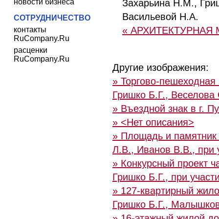
новости бизнеса
Захарьина Н.М., Гриш
Васильевой Н.А.
СОТРУДНИЧЕСТВО
« АРХИТЕКТУРНАЯ 
контакты
RuCompany.Ru
расценки
RuCompany.Ru
Другие изображения:
» Торгово-пешеходная 
Гришко Б.Г., Веселова 
» Въездной знак в г. П
» <Нет описания>
» Площадь и памятник 
Л.В., Иванов В.В., при
» Конкурсный проект ч
Гришко Б.Г., при участ
» 127-квартирный жило
Гришко Б.Г., Малышков
» 16-этажный жилой дом