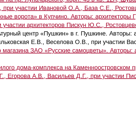
, при участии Ивановой О.А., База С.Е., Ростов
ые ворота» в Купчино. Авторы: архитекторы Гр
и участии архитекторов Пискун Ю.С., Ростовцев
урный центр «Пушкин» в г. Пушкине. Авторы: 
ильковская Е.В., Веселова О.В., при участии Ва
о магазина ЗАО «Русские самоцветы». Авторы: 
илого дома-комплекса на Каменноостровском п
., Егорова А.В., Васильев Д.Г., при участии Пи