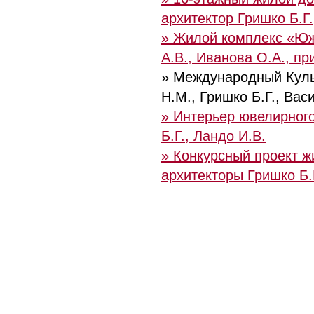
архитектор Гришко Б.Г.
» Жилой комплекс «Южн
А.В., Иванова О.А., пр
» Международный Культ
Н.М., Гришко Б.Г., Вас
» Интерьер ювелирног
Б.Г., Ландо И.В.
» Конкурсный проект ж
архитекторы Гришко Б.Г