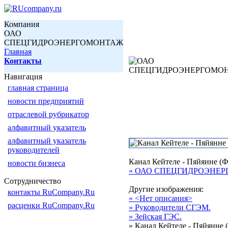
Компания
ОАО
СПЕЦГИДРОЭНЕРГОМОНТАЖ
Главная
Контакты
Навигация
главная страница
новости предприятий
отраслевой рубрикатор
алфавитный указатель
алфавитный указатель
руководителей
Канал Кейтеле - Пяйянне (
новости бизнеса
« ОАО СПЕЦГИДРОЭНЕ
Сотрудничество
Другие изображения:
контакты RuCompany.Ru
» <Нет описания>
расценки RuCompany.Ru
» Руководители СГЭМ.
» Зейская ГЭС.
» Канал Кейтеле - Пяйянне 