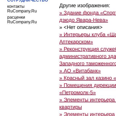
СОТРУДНИЧЕСТВО
Другие изображения:
контакты
RuCompany.Ru
» Здание фонда «Спор
расценки
дзюдо Явара-Нева»
RuCompany.Ru
» <Нет описания>
» Интерьеры клуба «Ш
Аптекарском»
» Реконструкция служе
административного зд
Западного таможенног
» АО «Витабанк»
» Красный зал казино 
» Помещения дирекци
«Петромолк-5»
» Элементы интерьера
квартиры
» Элементы интерьера