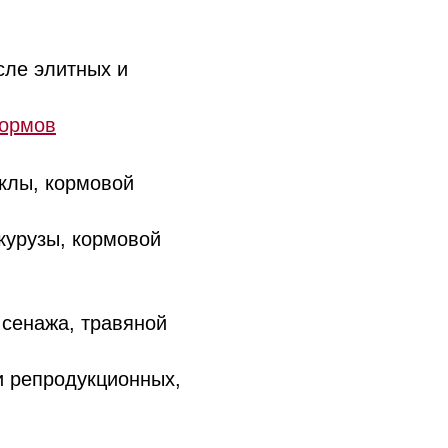
сле элитных и
кормов
клы, кормовой
курузы, кормовой
 сенажа, травяной
и репродукционных,