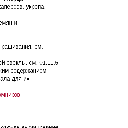
аперсов, укропа,
емян и
ращивания, см.
 свеклы, см. 01.11.5
ким содержанием
иала для их
омников
включая выращивание