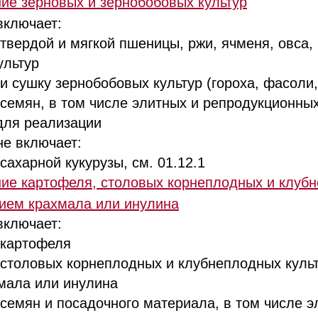
ие зерновых и зернобобовых культур
включает:
рдой и мягкой пшеницы, ржи, ячменя, овса, к
ультур
сушку зернобобовых культур (гороха, фасоли,
мян, в том числе элитных и репродукционных
для реализации
е включает:
харной кукурузы, см. 01.12.1
е картофеля, столовых корнеплодных и клубн
ием крахмала или инулина
включает:
картофеля
оловых корнеплодных и клубнеплодных культ
мала или инулина
мян и посадочного материала, в том числе э