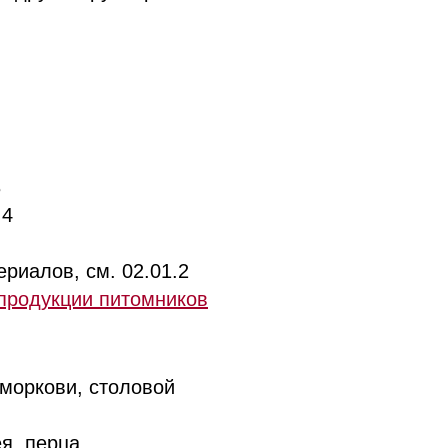
3
.4
риалов, см. 02.01.2
продукции питомников
 моркови, столовой
я, перца