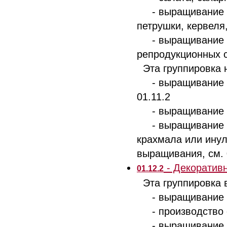
- выращивание зе
петрушки, кервеля
- выращивание се
репродукционных 
Эта группировка н
- выращивание ка
01.11.2
- выращивание са
- выращивание ко
крахмала или инул
выращивания, см. 
- Декоративн
01.12.2
Эта группировка 
- выращивание 
- производство с
- выращивание ра