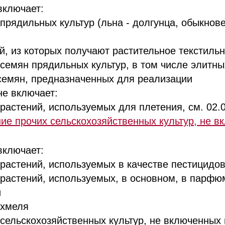
включает:
ядильных культур (льна - долгунца, обыкнове
 из которых получают растительное текстильн
мян прядильных культур, в том числе элитны
семян, предназначенных для реализации
е включает:
стений, используемых для плетения, см. 02.0
е прочих сельскохозяйственных культур, не в
включает:
стений, используемых в качестве пестицидо
стений, используемых, в основном, в парфю
й
хмеля
льскохозяйственных культур, не включенных в