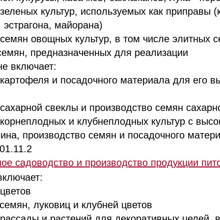
леных культур, используемых как приправы (к
, эстрагона, майорана)
мян овощных культур, в том числе элитных с
семян, предназначенных для реализации
е включает:
ртофеля и посадочного материала для его вы
харной свеклы и производство семян сахарной
рнеплодных и клубнеплодных культур с высо
ина, производство семян и посадочного матер
01.11.2
ое садоводство и производство продукции пит
включает:
цветов
емян, луковиц и клубней цветов
ссады и растений для декоративных целей, 