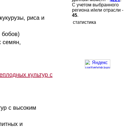
С учетом выбранного
региона и/или отрасли -
45
.
укурузы, риса и
статистика
 бобов)
 семян,
еплодных культур с
ур с высоким
литных и