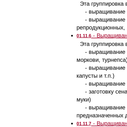
Эта группировка 
- выращивание с
- выращивание се
репродукционных,
- Выращивани
01.11.6
Эта группировка 
- выращивание ко
моркови, турнепса
- выращивание си
капусты и т.п.)
- выращивание од
- заготовку сена 
муки)
- выращивание се
предназначенных 
- Выращиван
01.11.7