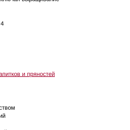
.4
апитков и пряностей
ством
ий