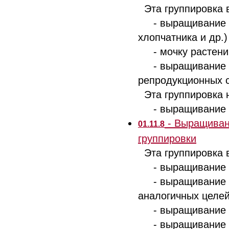
Эта группировка 
- выращивание пр
хлопчатника и др.)
- мочку растений,
- выращивание се
репродукционных 
Эта группировка н
- выращивание ра
- Выращивани
01.11.8
группировки
Эта группировка 
- выращивание ра
- выращивание ра
аналогичных целе
- выращивание 
- выращивание се