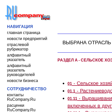
НАВИГАЦИЯ
главная страница
новости предприятий
ВЫБРАНА ОТРАСЛЬ
отраслевой
рубрикатор
алфавитный
указатель
РАЗДЕЛ A - СЕЛЬСКОЕ Х
алфавитный
указатель
руководителей
новости бизнеса
- Сельское хозяй
01
СОТРУДНИЧЕСТВО
- Растениевод
01.1
контакты
- Выращивание
01.11
RuCompany.Ru
включенных в друг
расценки
RuCompany.Ru