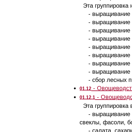
Эта группировка н
- выращивание ды
- выращивание ов
- выращивание цв
- выращивание цв
- выращивание де
- выращивание кул
- выращивание ку
- выращивание ор
- сбор лесных про
- Овощеводств
01.12
- Овощеводс
01.12.1
Эта группировка 
- выращивание том
свеклы, фасоли, б
- салата, сахарно