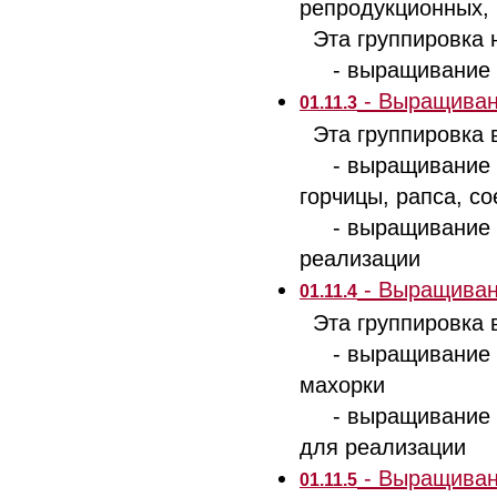
репродукционных,
Эта группировка н
- выращивание пр
- Выращиван
01.11.3
Эта группировка 
- выращивание се
горчицы, рапса, с
- выращивание эл
реализации
- Выращиван
01.11.4
Эта группировка 
- выращивание таб
махорки
- выращивание се
для реализации
- Выращиван
01.11.5