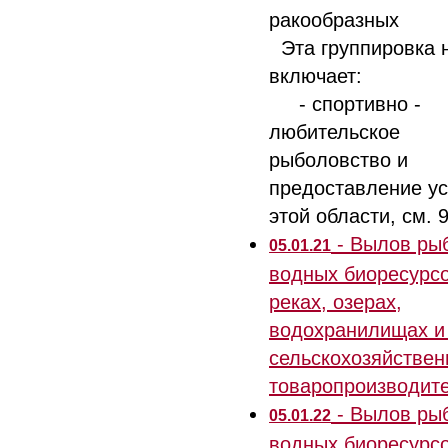
ракообразных
Эта группировка 
включает:
- спортивно -
любительское
рыболовство и
предоставление ус
этой области, см. 
- Вылов ры
05.01.21
водных биоресурсо
реках, озерах,
водохранилищах и
сельскохозяйстве
товаропроизводит
- Вылов ры
05.01.22
водных биоресурсо