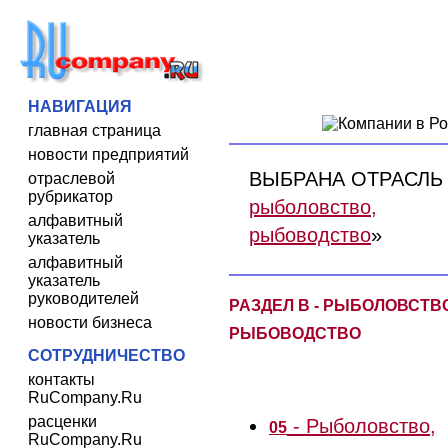
НАВИГАЦИЯ
главная страница
новости предприятий
ВЫБРАНА ОТРАСЛЬ 
отраслевой
рубрикатор
рыболовство,
алфавитный
рыбоводство
»
указатель
алфавитный
указатель
руководителей
РАЗДЕЛ B - РЫБОЛОВСТВ
новости бизнеса
РЫБОВОДСТВО
СОТРУДНИЧЕСТВО
контакты
RuCompany.Ru
расценки
- Рыболовство,
05
RuCompany.Ru