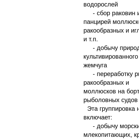
водорослей
- сбор раковин 
панцирей моллюск
ракообразных и иг
и т.п.
- добычу природ
культивированного
жемчуга
- переработку р
ракообразных и
моллюсков на бор
рыболовных судов
Эта группировка 
включает:
- добычу морск
млекопитающих, к