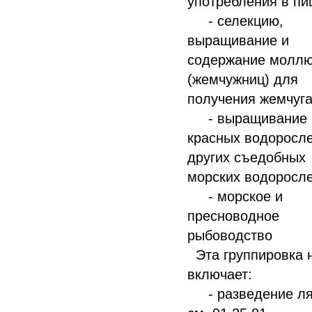
употребления в пи
- селекцию,
выращивание и
содержание моллю
(жемчужниц) для
получения жемчуг
- выращивание
красных водоросле
других съедобных
морских водоросл
- морское и
пресноводное
рыбоводство
Эта группировка 
включает:
- разведение ля