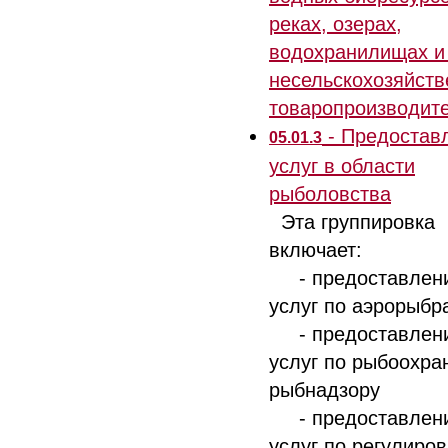
реках, озерах,
водохранилищах и
несельскохозяйст
товаропроизводит
- Предостав
05.01.3
услуг в области
рыболовства
Эта группировка
включает:
- предоставлен
услуг по аэрорыбр
- предоставлен
услуг по рыбоохра
рыбнадзору
- предоставлен
услуг по регулиро