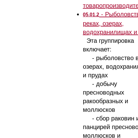
товаропроизводит
- Рыболовст
05.01.2
реках, озерах,
водохранилищах и
Эта группировка
включает:
- рыболовство в 
озерах, водохран
и прудах
- добычу
пресноводных
ракообразных и
моллюсков
- сбор раковин 
панцирей преснов
моллюсков и