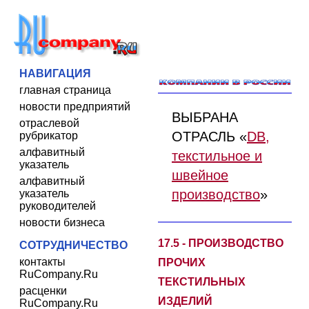
НАВИГАЦИЯ
главная страница
новости предприятий
ВЫБРАНА
отраслевой
ОТРАСЛЬ «
DB,
рубрикатор
алфавитный
текстильное и
указатель
швейное
алфавитный
производство
»
указатель
руководителей
новости бизнеса
17.5 - ПРОИЗВОДСТВО
СОТРУДНИЧЕСТВО
контакты
ПРОЧИХ
RuCompany.Ru
ТЕКСТИЛЬНЫХ
расценки
ИЗДЕЛИЙ
RuCompany.Ru