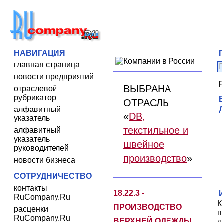
НАВИГАЦИЯ
главная страница
новости предприятий
ВЫБРАНА
отраслевой
рубрикатор
ОТРАСЛЬ
алфавитный
«
DB,
указатель
текстильное и
алфавитный
указатель
швейное
руководителей
производство
»
новости бизнеса
СОТРУДНИЧЕСТВО
контакты
18.22.3 -
RuCompany.Ru
К
ПРОИЗВОДСТВО
расценки
п
RuCompany.Ru
ВЕРХНЕЙ ОДЕЖДЫ
д