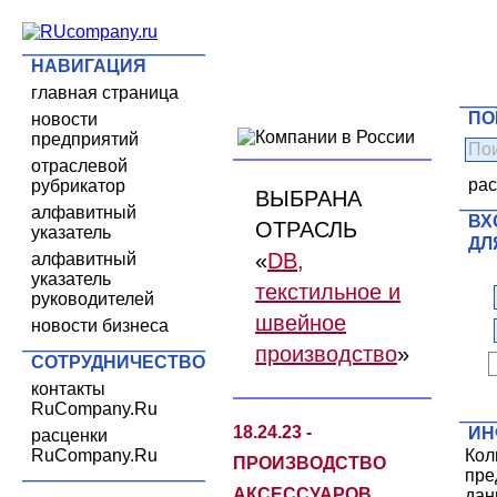
НАВИГАЦИЯ
главная страница
ПО
новости
предприятий
отраслевой
ра
рубрикатор
ВЫБРАНА
алфавитный
ВХ
ОТРАСЛЬ
указатель
ДЛ
«
DB,
алфавитный
указатель
текстильное и
руководителей
швейное
новости бизнеса
производство
»
СОТРУДНИЧЕСТВО
контакты
RuCompany.Ru
18.24.23 -
ИН
расценки
RuCompany.Ru
Кол
ПРОИЗВОДСТВО
пре
АКСЕССУАРОВ
дан