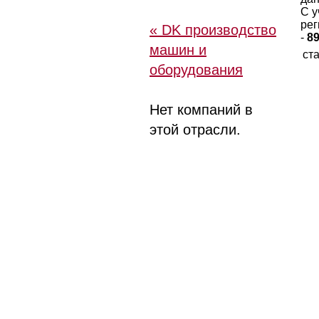
С у
рег
« DK производство
-
8
машин и
ст
оборудования
Нет компаний в
этой отрасли.