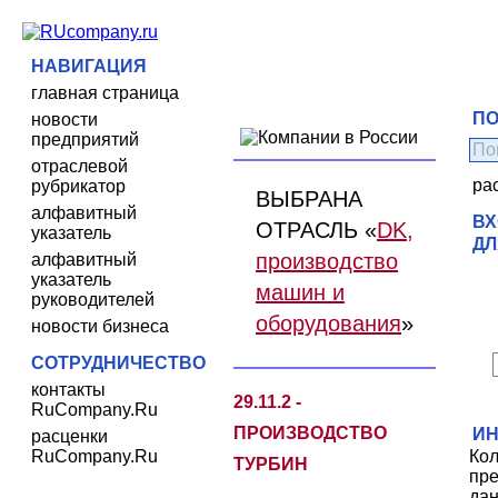
НАВИГАЦИЯ
главная страница
ПО
новости
предприятий
отраслевой
ра
рубрикатор
ВЫБРАНА
алфавитный
ВХ
ОТРАСЛЬ «
DK,
указатель
ДЛ
производство
алфавитный
указатель
машин и
руководителей
оборудования
»
новости бизнеса
СОТРУДНИЧЕСТВО
контакты
29.11.2 -
RuCompany.Ru
ПРОИЗВОДСТВО
И
расценки
RuCompany.Ru
Кол
ТУРБИН
пре
дан