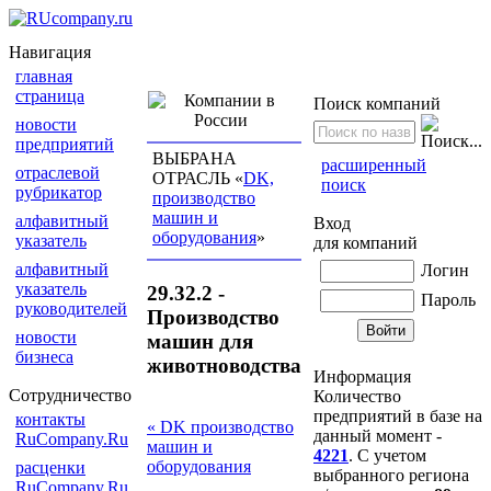
Навигация
главная
страница
Поиск компаний
новости
предприятий
ВЫБРАНА
расширенный
отраслевой
ОТРАСЛЬ «
DK,
поиск
рубрикатор
производство
машин и
алфавитный
Вход
оборудования
»
указатель
для компаний
алфавитный
Логин
указатель
29.32.2 -
Пароль
руководителей
Производство
новости
машин для
бизнеса
животноводства
Информация
Сотрудничество
Количество
предприятий в базе на
контакты
« DK производство
данный момент -
RuCompany.Ru
машин и
4221
. С учетом
оборудования
расценки
выбранного региона
RuCompany.Ru