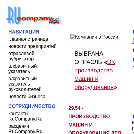
НАВИГАЦИЯ
главная страница
новости предприятий
ВЫБРАНА
отраслевой
рубрикатор
ОТРАСЛЬ «
DK,
алфавитный
производство
указатель
машин и
алфавитный
указатель
оборудования
»
руководителей
новости бизнеса
СОТРУДНИЧЕСТВО
29.54 -
контакты
ПРОИЗВОДСТВО
RuCompany.Ru
МАШИН И
расценки
RuCompany.Ru
ОБОРУДОВАНИЯ ДЛЯ