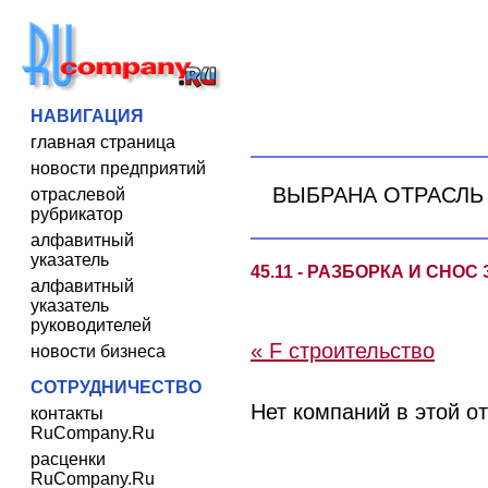
НАВИГАЦИЯ
главная страница
новости предприятий
ВЫБРАНА ОТРАСЛЬ
отраслевой
рубрикатор
алфавитный
указатель
45.11 - РАЗБОРКА И СН
алфавитный
указатель
руководителей
« F строительство
новости бизнеса
СОТРУДНИЧЕСТВО
Нет компаний в этой о
контакты
RuCompany.Ru
расценки
RuCompany.Ru