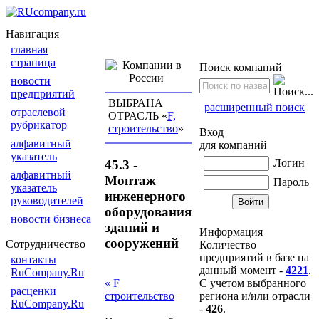
Навигация
главная
страница
Поиск компаний
новости
предприятий
ВЫБРАНА
расширенный поиск
отраслевой
ОТРАСЛЬ «
F,
рубрикатор
строительство
»
Вход
алфавитный
для компаний
указатель
Логин
45.3 -
алфавитный
Монтаж
Пароль
указатель
инженерного
руководителей
оборудования
новости бизнеса
зданий и
Информация
сооружений
Сотрудничество
Количество
предприятий в базе на
контакты
данный момент -
4221
.
RuCompany.Ru
С учетом выбранного
« F
расценки
региона и/или отрасли
строительство
RuCompany.Ru
-
426
.