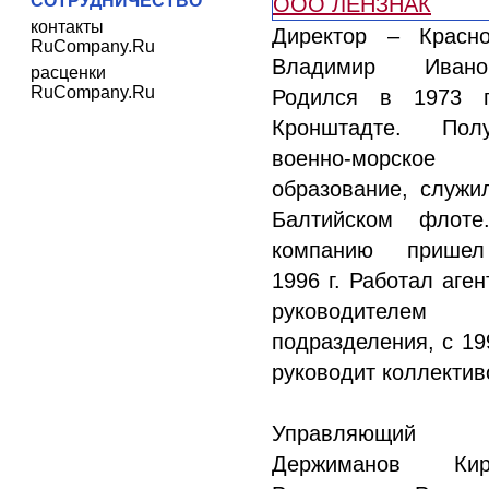
СОТРУДНИЧЕСТВО
контакты
Директор – Красн
RuCompany.Ru
Владимир Иванов
расценки
RuCompany.Ru
Родился в 1973 г
Кронштадте. Полу
военно-морское
образование, служи
Балтийском флоте
компанию прише
1996 г. Работал аген
руководителем
подразделения, с 199
руководит коллектив
Управляющи
Держиманов Кир