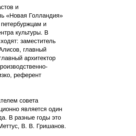
астов и
ь «Новая Голландия»
 петербуржцам и
нтра культуры. В
ходят: заместитель
Алисов, главный
главный архитектор
производственно-
изко, референт
ателем совета
ционно является один
а. В разные годы это
Меттус, В. В. Гришанов.