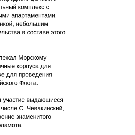
льный комплекс с
лыми апартаментами,
янкой, небольшим
льства в составе этого
длежал Морскому
ичные корпуса для
кже для проведения
йского Флота.
и участие выдающиеся
 числе С. Чевакинский,
рение знаменитого
еламота.