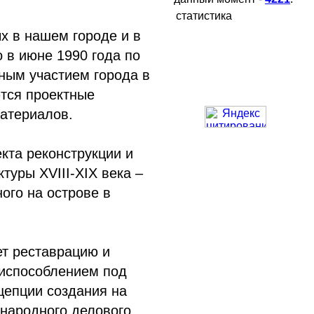
статистика
х в нашем городе и в
 в июне 1990 года по
ным участием города в
тся проектные
материалов.
кта реконструкции и
туры XVIII-XIX века –
ого на острове в
т реставрацию и
риспособлением под
цепции создания на
ународного делового