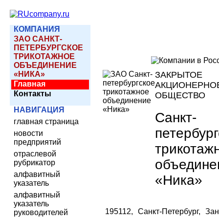
КОМПАНИЯ
ЗАО САНКТ-
ПЕТЕРБУРГСКОЕ
ТРИКОТАЖНОЕ
ОБЪЕДИНЕНИЕ
«НИКА»
ЗАКРЫТОЕ
Главная
АКЦИОНЕРНО
Контакты
ОБЩЕСТВО
НАВИГАЦИЯ
Санкт-
главная страница
петербург
новости
предприятий
трикотаж
отраслевой
объедине
рубрикатор
алфавитный
«Ника»
указатель
алфавитный
указатель
195112, Санкт-Петербург, За
руководителей