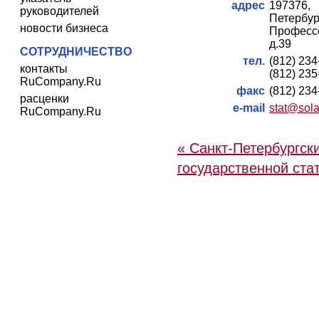
адрес
19737
руководителей
Петер
новости бизнеса
Професс
д.39
СОТРУДНИЧЕСТВО
тел.
(812) 23
контакты
(812) 23
RuCompany.Ru
факс
(812) 23
расценки
e-mail
stat@sola
RuCompany.Ru
« Санкт-Петербургск
государственной ста