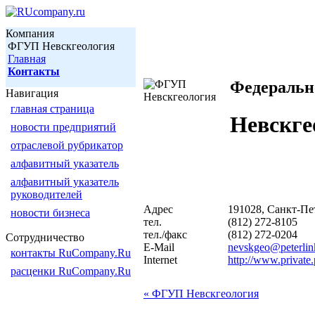
Компания
ФГУП Невскгеология
Главная
Контакты
Федеральн
Навигация
главная страница
Невскге
новости предприятий
отраслевой рубрикатор
алфавитный указатель
алфавитный указатель
руководителей
Адрес
191028, Санкт-Пете
новости бизнеса
тел.
(812) 272-8105
тел./факс
(812) 272-0204
Сотрудничество
E-Mail
nevskgeo@peterlin
контакты RuCompany.Ru
Internet
http://www.private.
расценки RuCompany.Ru
« ФГУП Невскгеология