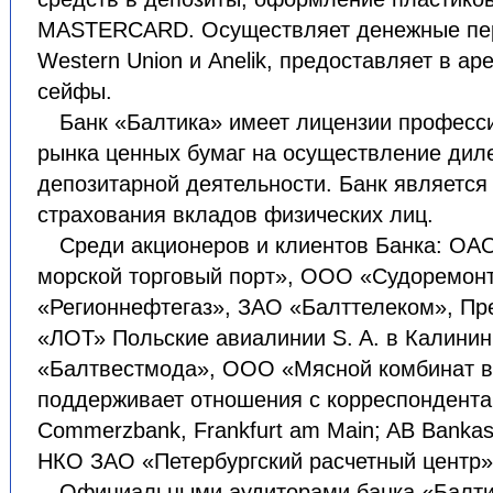
MASTERCARD. Осуществляет денежные пер
Western Union и Anelik, предоставляет в а
сейфы.
Банк «Балтика» имеет лицензии професс
рынка ценных бумаг на осуществление диле
депозитарной деятельности. Банк является
страхования вкладов физических лиц.
Среди акционеров и клиентов Банка: ОА
морской торговый порт», ООО «Судоремон
«Регионнефтегаз», ЗАО «Балттелеком», Пр
«ЛОТ» Польские авиалинии S. A. в Калини
«Балтвестмода», ООО «Мясной комбинат в 
поддерживает отношения с корреспондента
Commerzbank, Frankfurt am Main; AB Bankas 
НКО ЗАО «Петербургский расчетный центр»
Официальными аудиторами банка «Балтик