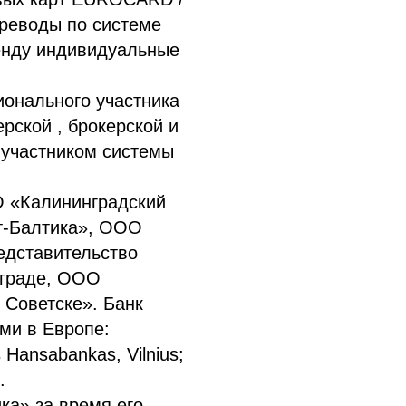
еводы по системе
ренду индивидуальные
ионального участника
рской , брокерской и
 участником системы
О «Калининградский
т-Балтика», ООО
едставительство
нграде, ООО
Советске». Банк
ми в Европе:
Hansabankas, Vilnius;
.
а» за время его