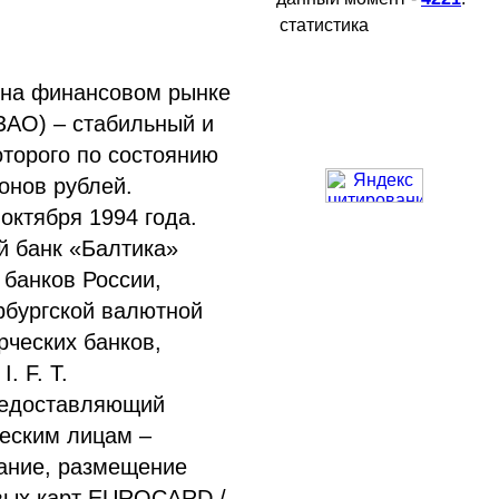
статистика
 на финансовом рынке
ЗАО) – стабильный и
торого по состоянию
онов рублей.
октября 1994 года.
 банк «Балтика»
 банков России,
рбургской валютной
рческих банков,
. F. T.
редоставляющий
ческим лицам –
вание, размещение
овых карт EUROCARD /