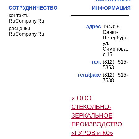
СОТРУДНИЧЕСТВО
ИНФОРМАЦИЯ
контакты
RuCompany.Ru
адрес
194358,
расценки
Санкт-
RuCompany.Ru
Петербург,
ул.
Симонова,
д.15
тел.
(812) 515-
5353
тел./факс
(812) 515-
7538
« ООО
СТЕКОЛЬНО-
ЗЕРКАЛЬНОЕ
ПРОИЗВОДСТВО
«ГУРОВ и К0»