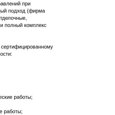
равлений при
ный подход (фирма
отделочные,
 и полный комплекс
, сертифицированному
ости:
еские работы;
е работы;