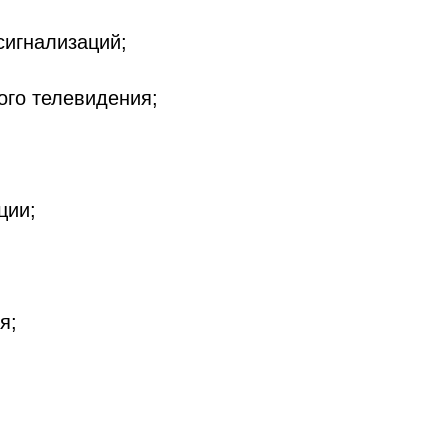
сигнализаций;
ого телевидения;
;
ции;
я;
;