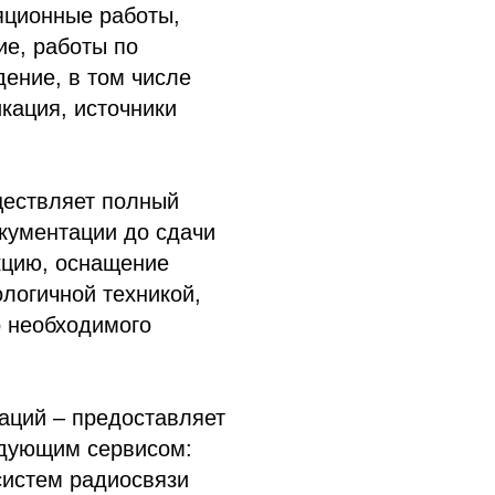
яционные работы,
ие, работы по
дение, в том числе
кация, источники
;
ществляет полный
окументации до сдачи
кцию, оснащение
логичной техникой,
о необходимого
аций – предоставляет
едующим сервисом:
систем радиосвязи