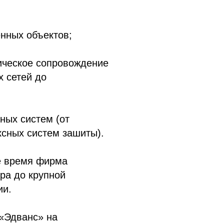
нных объектов;
ническое сопровождение
х сетей до
ных систем (от
ксных систем зашиты).
е время фирма
ра до крупной
ии.
 «Эдванс» на