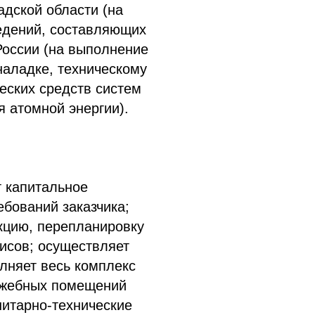
адской области (на
едений, составляющих
России (на выполнение
наладке, техническому
еских средств систем
 атомной энергии).
т капитальное
ебований заказчика;
кцию, перепланировку
исов; осуществляет
лняет весь комплекс
лужебных помещений
нитарно-технические