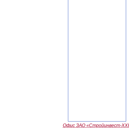
Офис ЗАО «Стройинвест-XXI