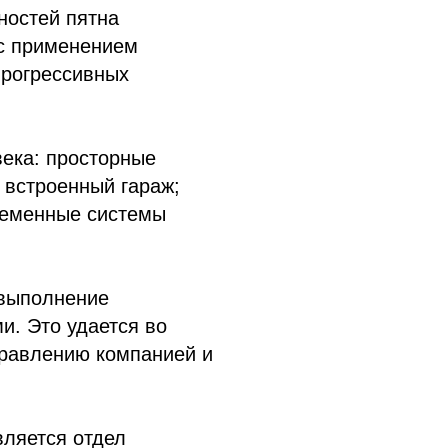
ностей пятна
 с применением
прогрессивных
века: просторные
 встроенный гараж;
ременные системы
 выполнение
и. Это удается во
равлению компанией и
ляется отдел