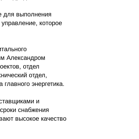
ие для выполнения
 управление, которое
итального
ым Александром
оектов, отдел
хнический отдел,
 главного энергетика.
оставщиками и
сроки снабжения
вают высокое качество