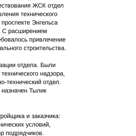
ществования ЖСК отдел
вления технического
 проспекте Энгельса
. С расширением
ебовалось привлечение
ального строительства.
изации отдела. Были
технического надзора,
но-технический отдел.
 назначен Тылик
ройщика и заказчика:
нических условий,
ор подрядчиков.