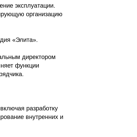
ение эксплуатации.
тирующую организацию
удия «Элита».
альным директором
няет функции
рядчика.
 включая разработку
ирование внутренних и