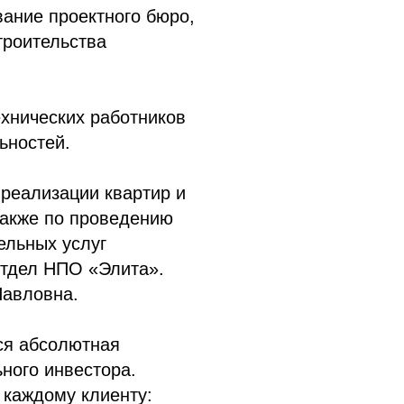
вание проектного бюро,
троительства
ехнических работников
ьностей.
 реализации квартир и
также по проведению
ельных услуг
отдел НПО «Элита».
Павловна.
ся абсолютная
ного инвестора.
 каждому клиенту: