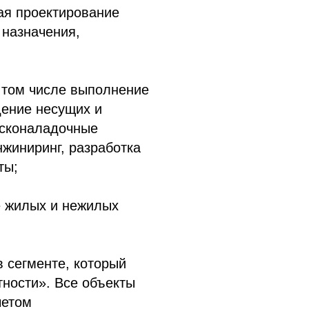
ая проектирование
 назначения,
в том числе выполнение
дение несущих и
усконаладочные
нжиниринг, разработка
ты;
 жилых и нежилых
 сегменте, который
ности». Все объекты
четом