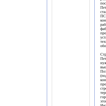
пос
Пет
ста
ПС»
кон
раб
фаб
про
уст
тех
обо
Стр
Пет
нуж
выс
По
(по
кон
про
стр
тер
гор
это
Ин