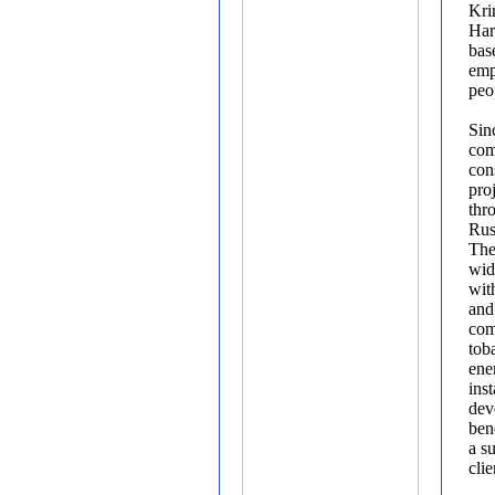
Kri
Har
bas
emp
peo
Sin
com
con
pro
thr
Rus
The
wid
wit
and
com
toba
ene
ins
dev
ben
a s
clie