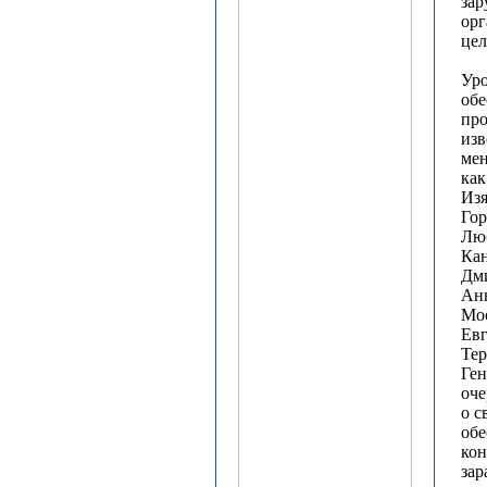
зар
орг
цел
Уро
об
про
изв
ме
как
Изя
Гор
Люб
Кан
Дми
Анн
Мос
Евг
Тер
Ген
оче
о с
обе
ко
зар