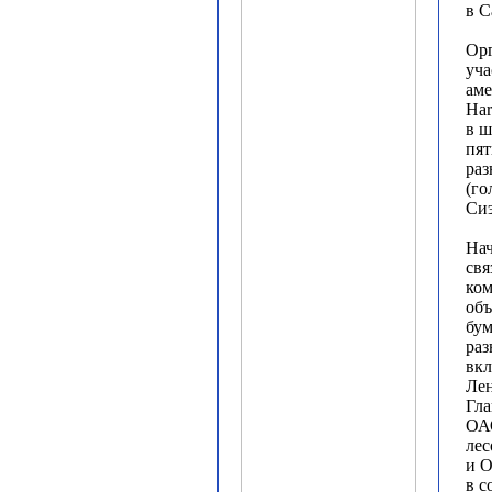
в С
Орг
уча
ам
Har
в ш
пят
ра
(го
Сиэ
Нач
свя
ко
объ
бу
раз
вкл
Лен
Гла
ОА
ле
и О
в с