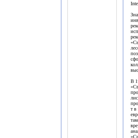
Int
Зна
инв
рек
исп
ре
«С
ле
поз
сф
кол
выс
В 1
«Св
про
лис
про
т в
евр
так
вре
ан
«С