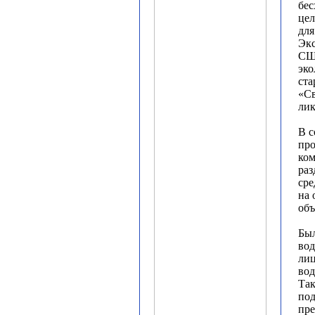
бес
це
для
Эк
СШ
эко
ста
«Св
лик
В с
про
ком
ра
сре
на
объ
Был
вод
лиц
вод
Так
под
пре