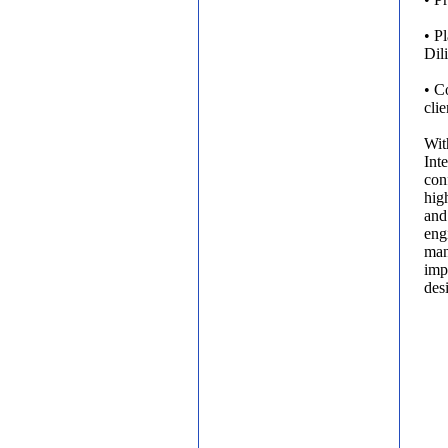
• P
Dil
• C
cli
Wit
Int
conf
hig
and
eng
man
imp
desi