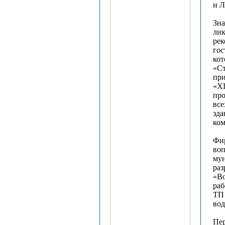
и Л
Зна
лик
рек
гос
кот
«Ст
при
«ХГ
пр
все
зда
ком
Фир
воп
мун
раз
«Во
ра
ТП 
вод
Пер