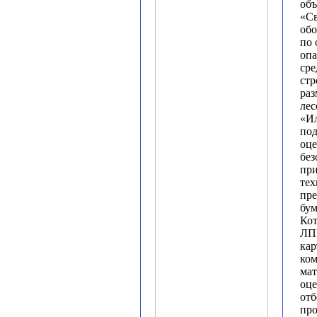
объ
«Св
об
по 
опа
сре
стр
раз
ле
«И
под
оце
без
пр
те
пре
бум
Кот
ЛПК
кар
ком
мат
оце
отб
про