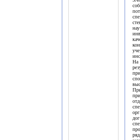
со
пот
сп
сте
нау
инв
кач
кон
уч
инс
На 
рез
пр
сп
выс
Пр
при
отд
спе
орг
дог
сп
пр
ряд