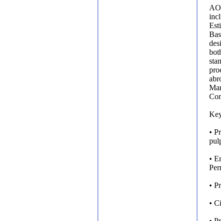
AO 
inc
Est
Bas
desi
bot
sta
pro
abr
Man
Com
Key
• P
pul
• E
Per
• P
• C
• P