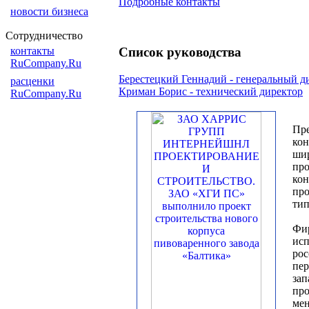
Подробные контакты
новости бизнеса
Сотрудничество
контакты
Список руководства
RuCompany.Ru
Берестецкий Геннадий - генеральный д
расценки
Криман Борис - технический директор
RuCompany.Ru
Пре
кон
шир
пр
кон
про
тип
Фир
ис
ро
пер
зап
про
мен