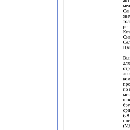
акт
меж
Сан
зна
тол
рег
Кот
Си
Сел
ЦБ
Вып
для
отр
ле
ком
про
по 
мн
шп
бру
ори
(ОС
пли
(МД