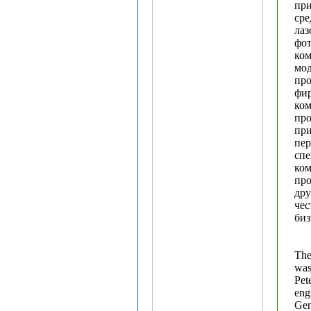
пр
сре
лаз
фот
ко
мо
про
фир
ком
пр
пр
пер
спе
ком
про
дру
чес
биз
The
was
Pet
eng
Gen