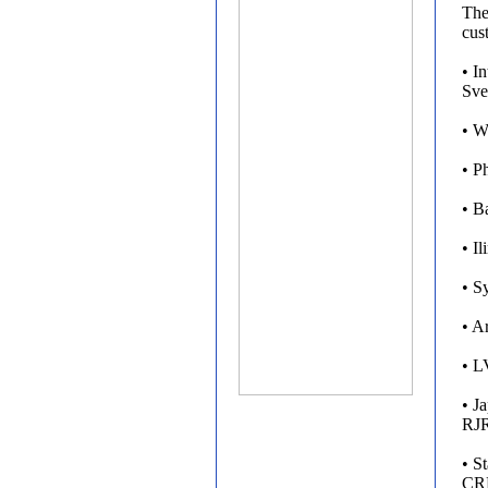
The
cus
• I
Sve
• W
• P
• B
• I
• S
• A
• L
• J
RJR
• S
CR