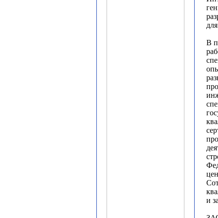
ге
раз
для
В п
раб
спе
опы
раз
пр
инж
сп
гос
кв
сер
пр
дея
стр
Фе
цен
Со
кв
и з
ЗА