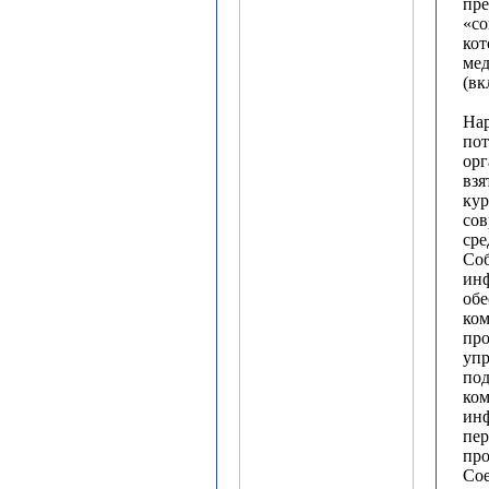
пре
«со
кот
мед
(вк
Нар
пот
орг
взя
кур
сов
сре
Соб
ин
обе
ко
про
упр
по
ко
инф
пер
про
Со