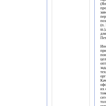
(Яп
про
зав
пер
поз
(п.
ш.)
для
Пет
Ино
при
по
цел
опт
зад
тех
ор
Кач
офо
их 
том
сег
тол
имп