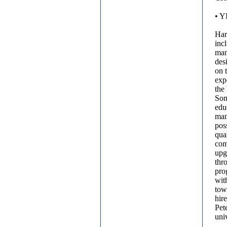
• Y
Har
inc
man
des
on 
exp
the
Som
edu
man
pos
qual
com
upg
thr
pro
wit
tow
hir
Pet
univ