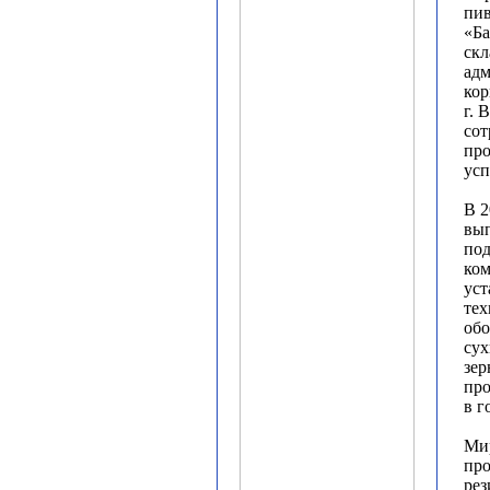
пи
«Ба
скл
адм
кор
г. 
сот
про
усп
В 2
вы
под
ком
уст
тех
обо
сух
зер
про
в г
Ми
про
рез