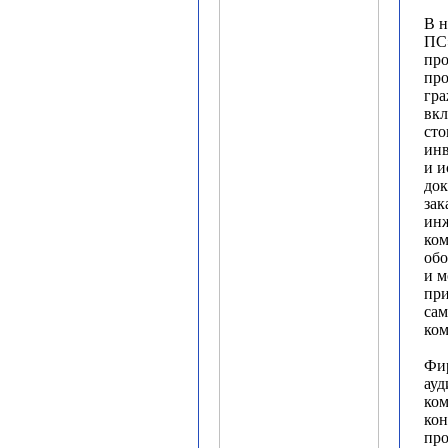
В 
ПС»
про
пр
гра
вкл
сто
инв
и и
до
зак
инж
ком
обо
и м
пр
сам
ком
Фир
ауд
ко
кон
про