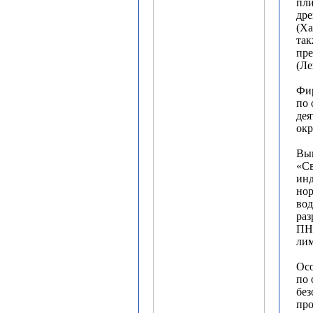
пли
дре
(Ха
так
пр
(Ле
Фир
по 
дея
ок
Вы
«Св
ин
нор
вод
раз
ПН
лим
Осо
по 
бе
пр