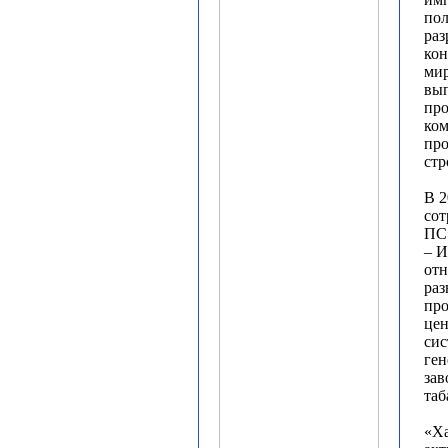
пол
раз
кон
мир
вып
про
ко
пр
стр
В 2
со
ПС
– И
отн
раз
про
цен
сис
ген
зав
таб
«Х