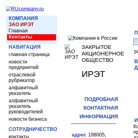
КОМПАНИЯ
ЗАО ИРЭТ
Главная
П
Контакты
ЗАКРЫТОЕ
НАВИГАЦИЯ
р
АКЦИОНЕРНОЕ
главная страница
ОБЩЕСТВО
В
новости
предприятий
Д
ИРЭТ
отраслевой
рубрикатор
алфавитный
указатель
ПОДРОБНАЯ
алфавитный
указатель
КОНТАКТНАЯ
руководителей
ИНФОРМАЦИЯ
новости бизнеса
К
СОТРУДНИЧЕСТВО
п
адрес
198005,
контакты
д