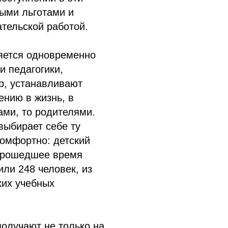
ыми льготами и
ательской работой.
ляется одновременно
и педагогики,
р, устанавливают
ению в жизнь, в
ами, то родителями.
выбирает себе ту
комфортно: детский
 прошедшее время
ли 248 человек, из
ких учебных
олучают не только на