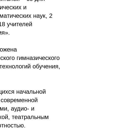
ических и
матических наук, 2
18 учителей
ия».
ложена
ского гимназического
технологий обучения,
щихся начальной
 современной
ми, аудио- и
кой, театральным
отностью.