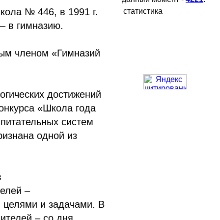
кола № 446, в 1991 г.
статистика
 – в гимназию.
ным членом «Гимназий
гогических достижений
конкурса «Школа года
оспитательных систем
ризнана одной из
в
елей –
целями и задачами. В
ителей – со дня