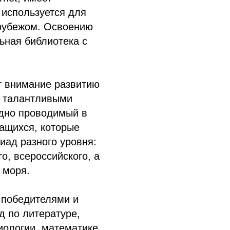
о используется для
 рубежом. Освоению
ьная библиотека с
т внимание развитию
с талантливыми
одно проводимый в
ащихся, которые
ад разного уровня:
го, всероссийского, а
 моря.
и победителями и
д по литературе,
иологии, математике,