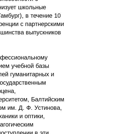
низует школьные
амбург), в течение 10
ренции с партнерскими
ьшинства выпускников
офессиональному
ием учебной базы
лей гуманитарных и
Государственным
рцена,
ерситетом, Балтийским
м им. Д. Ф. Устинова,
аники и оптики,
агогическим
оступлении в эти