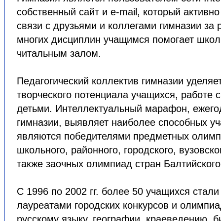
собственный сайт и e-mail, который активн
связи с друзьями и коллегами гимназии за
многих дисциплин учащимся помогает школ
читальным залом.
Педагогический коллектив гимназии уделяе
творческого потенциала учащихся, работе 
детьми. Интеллектуальный марафон, ежег
гимназии, выявляет наиболее способных уч
являются победителями предметных олимпи
школьного, районного, городского, вузовско
также заочных олимпиад стран Балтийского
С 1996 по 2002 гг. более 50 учащихся стал
лауреатами городских конкурсов и олимпиа
русскому языку, географии, краеведению, б