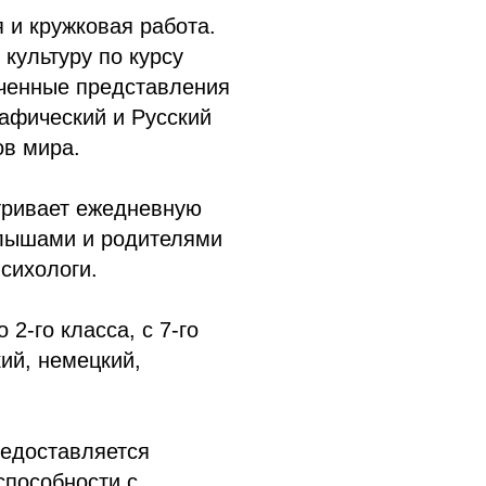
 и кружковая работа.
культуру по курсу
ченные представления
рафический и Русский
ов мира.
тривает ежедневную
алышами и родителями
сихологи.
2-го класса, с 7-го
ий, немецкий,
редоставляется
способности с