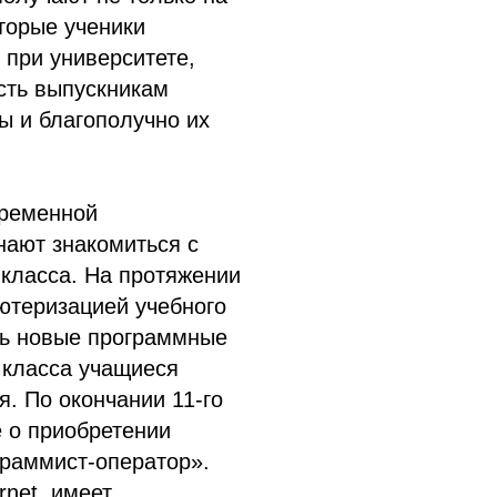
оторые ученики
 при университете,
сть выпускникам
зы и благополучно их
временной
нают знакомиться с
класса. На протяжении
ютеризацией учебного
ть новые программные
 класса учащиеся
. По окончании 11-го
 о приобретении
раммист-оператор».
rnet, имеет