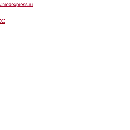
w.medexpress.ru
СС