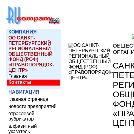
КОМПАНИЯ
ОО САНКТ-
ПЕТЕРБУРГСКИЙ
ОБЩЕС
РЕГИОНАЛЬНЫЙ
ОРГАН
ОБЩЕСТВЕННЫЙ
ФОНД (РОФ)
САНК
«ПРАВОПОРЯДОК-
ЦЕНТР»
ПЕТ
Главная
Контакты
РЕГ
НАВИГАЦИЯ
ОБЩ
главная страница
ФОНД
новости предприятий
«ПР
отраслевой
рубрикатор
ЦЕН
алфавитный
указатель