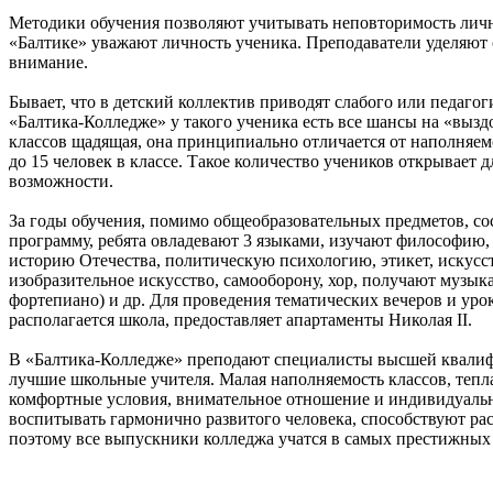
Методики обучения позволяют учитывать неповторимость личн
«Балтике» уважают личность ученика. Преподаватели уделяю
внимание.
Бывает, что в детский коллектив приводят слабого или педаго
«Балтика-Колледже» у такого ученика есть все шансы на «выз
классов щадящая, она принципиально отличается от наполняемо
до 15 человек в классе. Такое количество учеников открывает 
возможности.
За годы обучения, помимо общеобразовательных предметов, 
программу, ребята овладевают 3 языками, изучают философию,
историю Отечества, политическую психологию, этикет, искусс
изобразительное искусство, самооборону, хор, получают музыка
фортепиано) и др. Для проведения тематических вечеров и уро
располагается школа, предоставляет апартаменты Николая II.
В «Балтика-Колледже» преподают специалисты высшей квалиф
лучшие школьные учителя. Малая наполняемость классов, тепла
комфортные условия, внимательное отношение и индивидуаль
воспитывать гармонично развитого человека, способствуют ра
поэтому все выпускники колледжа учатся в самых престижных в