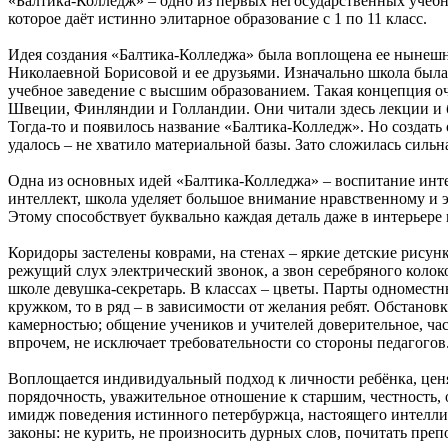
«Балтика-Колледж» – одно из первых негосударственных учебн
которое даёт истинно элитарное образование с 1 по 11 класс.
Идея создания «Балтика-Колледжа» была воплощена ее ныне
Николаевной Борисовой и ее друзьями. Изначально школа была
учебное заведение с высшим образованием. Такая концепция о
Швеции, Финляндии и Голландии. Они читали здесь лекции и 
Тогда-то и появилось название «Балтика-Колледж». Но создать
удалось – не хватило материальной базы. Зато сложилась сильн
Одна из основных идей «Балтика-Колледжа» – воспитание инте
интеллект, школа уделяет большое внимание нравственному и 
Этому способствует буквально каждая деталь даже в интерьере
Коридоры застелены коврами, на стенах – яркие детские рисунк
режущий слух электрический звонок, а звон серебряного колок
школе девушка-секретарь. В классах – цветы. Парты одноместны
кружком, то в ряд – в зависимости от желания ребят. Обстановк
камерностью; общение учеников и учителей доверительное, част
впрочем, не исключает требовательности со стороны педагогов
Воплощается индивидуальный подход к личности ребёнка, ценят
порядочность, уважительное отношение к старшим, честность, 
имидж поведения истинного петербуржца, настоящего интелли
законы: не курить, не произносить дурных слов, почитать препо