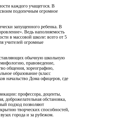
ости каждого учащегося. В
т своим подопечным огромное
гически запущенного ребенка. В
доровление». Ведь наполняемость
сти в массовой школе: всего от 5
для учителей огромные
составляющих обычную школьную
 мифологию, правоведение,
тво общения, хореографию,
льное образование (класс
ков начальство Дома офицеров, где
икации: профессора, доценты,
я, доброжелательная обстановка,
ный подход позволяют
скрытию творческих способностей,
узах города и за рубежом.