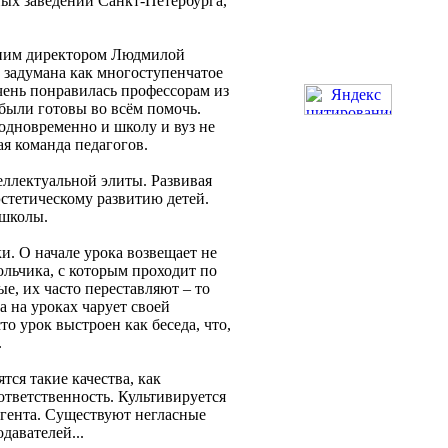
ых заведений Санкт-Петербурга,
шним директором Людмилой
 задумана как многоступенчатое
чень понравилась профессорам из
были готовы во всём помочь.
 одновременно и школу и вуз не
ая команда педагогов.
ллектуальной элиты. Развивая
эстетическому развитию детей.
 школы.
и. О начале урока возвещает не
ольчика, с которым проходит по
е, их часто переставляют – то
а на уроках чарует своей
о урок выстроен как беседа, что,
.
ся такие качества, как
ответственность. Культивируется
гента. Существуют негласные
давателей...