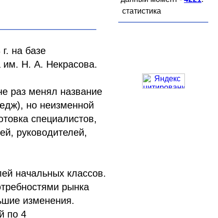
статистика
г. на базе
 им. Н. А. Некрасова.
е раз менял название
ледж), но неизменной
отовка специалистов,
ей, руководителей,
лей начальных классов.
потребностями рынка
ьшие изменения.
й по 4