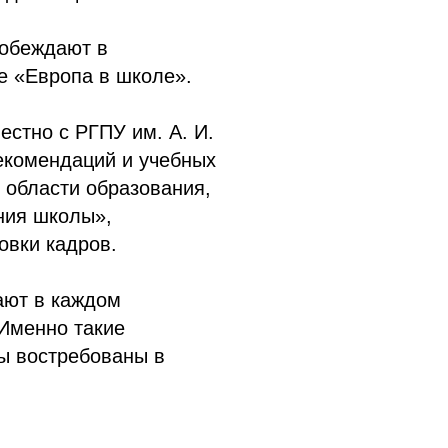
побеждают в
е «Европа в школе».
естно с РГПУ им. А. И.
рекомендаций и учебных
 области образования,
ния школы»,
вки кадров.
ают в каждом
Именно такие
ы востребованы в