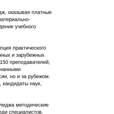
дж, оказывая платные
материально-
дение учебного
пция практического
нных и зарубежных
 150 преподавателей,
знанными
ии, но и за рубежом.
 кандидаты наук,
леджа методические
еди специалистов.