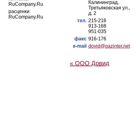
Калининград,
RuCompany.Ru
Третьяковская ул.,
расценки
д. 2
RuCompany.Ru
тел.
215-216
913-168
951-035
факс
916-176
e-mail
dovid@gazinter.net
« ООО Довид