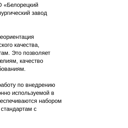
О «Белорецкий
ургический завод
реориентация
кого качества,
ам. Это позволяет
елиям, качество
бованиям.
 работу по внедрению
онно используемой в
беспечиваются набором
 стандартам с