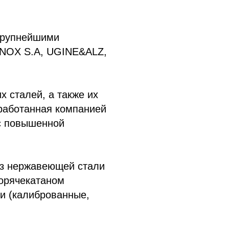
крупнейшими
NOX S.A, UGINE&ALZ,
 сталей, а также их
зработанная компанией
с повышенной
из нержавеющей стали
горячекатаном
ии (калиброванные,