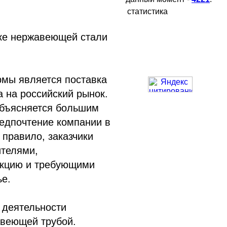
статистика
ке нержавеющей стали
мы является поставка
а на российский рынок.
объясняется большим
редпочтение компании в
 правило, заказчики
ителями,
укцию и требующими
ье.
 деятельности
авеющей трубой.