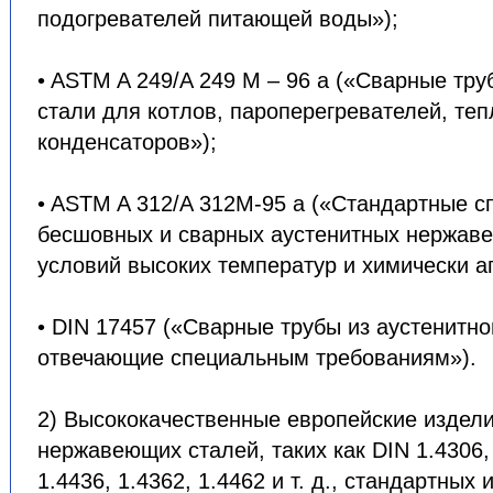
подогревателей питающей воды»);
• ASTM A 249/A 249 M – 96 a («Сварные тру
стали для котлов, пароперегревателей, те
конденсаторов»);
• ASTM A 312/A 312M-95 а («Cтандартные 
бесшовных и сварных аустенитных нержав
условий высоких температур и химически а
• DIN 17457 («Cварные трубы из аустенитн
отвечающие специальным требованиям»).
2) Высококачественные европейские издели
нержавеющих сталей, таких как DIN 1.4306, 
1.4436, 1.4362, 1.4462 и т. д., стандартных