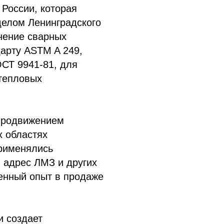
 России, которая
делом Ленинградского
нение сварных
арту ASTM A 249,
ОСТ 9941-81, для
тепловых
 продвижением
х областях
рименялись
в адрес ЛМЗ и других
енный опыт в продаже
и создает