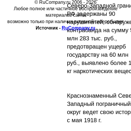
© RuCompany.ru 2006 - 2026
Северо-Западной гран
Любое полное или частичное воспроизведение
РФ задержаны 90
материалов сайта
нарушителей, обнаруж
возможно только при наличии активной гиперссылки:
Источник -
RuCompany.ru
контрабанда на сумму 
млн 283 тыс. руб.,
предотвращен yщepб
государству на 60 млн
руб., выявлено более 
кг наркотических вещес
Краснознаменный Ceвe
Западный пограничный
округ ведет свою исто
с мая 1918 г.