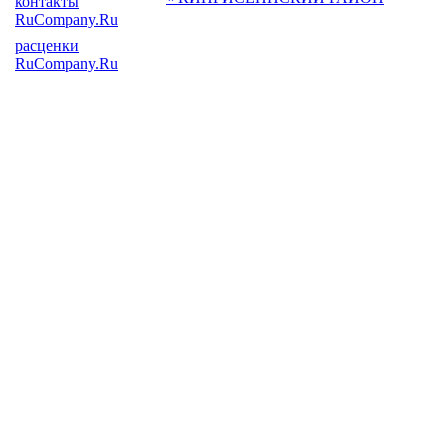
контакты
RuCompany.Ru
расценки
RuCompany.Ru