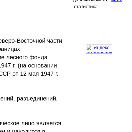
статистика
еверо-Восточной части
раницах
зе лесного фонда
947 г. (на основании
СР от 12 мая 1947 г.
ений, разъединений,
ическое лицо является
м и находится в