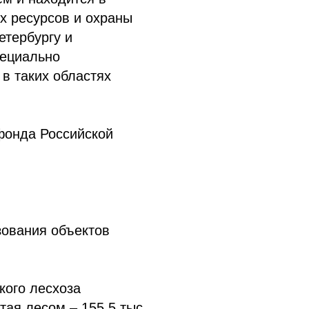
х ресурсов и охраны
тербургу и
пециально
в таких областях
 фонда Российской
зования объектов
кого лесхоза
ытая лесом – 155,5 тыс.