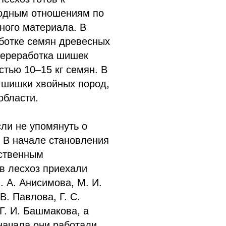
одным отношениям по
ного материала. В
аботке семян древесных
переработка шишек
стью 10–15 кг семян. В
 шишки хвойных пород,
области.
ли не упомянуть о
. В начале становления
йственным
 в лесхоз приехали
. А. Анисимова, М. И.
В. Павлова, Г. С.
 Г. И. Башмакова, а
Сначала они работали