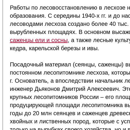
Работы по лесовосстановлению в лесхозе н
образования. С середины 1940-х гг. и до н
лесоводами лесхоза создано более 40 тыс. 
вырубленных площадях. В основном высаж
саженцы ели и сосны
, а также лесные куль
кедра, карельской березы и ивы.
Посадочный материал (сеянцы, саженцы) в
постоянном лесопитомнике лесхоза, которы
г. Основатель, а впоследствии начальник л
инженер Дьяконов Дмитрий Алексеевич. Эт
крупных лесопитомников России – его площ
продуцирующей площади лесопитомника в
годы до 20 млн сеянцев и саженцев древес
хвойных и лиственных пород, которые с ус
только на вырубках своего хозяйства, но и 