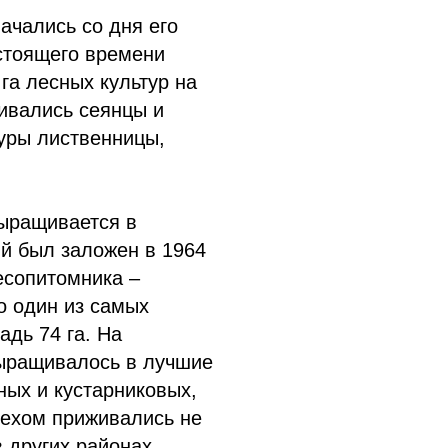
ачались со дня его
астоящего времени
га лесных культур на
ивались сеянцы и
туры лиственницы,
ыращивается в
й был заложен в 1964
есопитомника –
о один из самых
адь 74 га. На
ыращивалось в лучшие
ных и кустарниковых,
пехом приживались не
в других районах