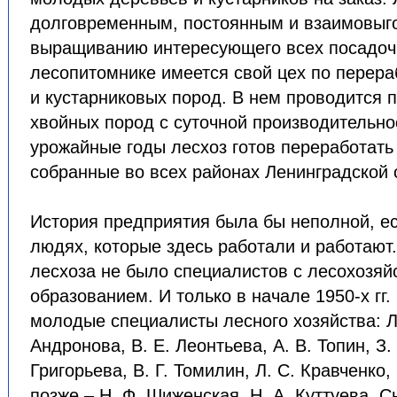
долговременным, постоянным и взаимовыг
выращиванию интересующего всех посадоч
лесопитомнике имеется свой цех по перер
и кустарниковых пород. В нем проводится 
хвойных пород с суточной производительно
урожайные годы лесхоз готов переработать
собранные во всех районах Ленинградской 
История предприятия была бы неполной, ес
людях, которые здесь работали и работают
лесхоза не было специалистов с лесохозя
образованием. И только в начале 1950-х гг.
молодые специалисты лесного хозяйства: Л
Андронова, В. Е. Леонтьева, А. В. Топин, З. 
Григорьева, В. Г. Томилин, Л. С. Кравченко,
позже – Н. Ф. Шиженская, Н. А. Куттуева. 