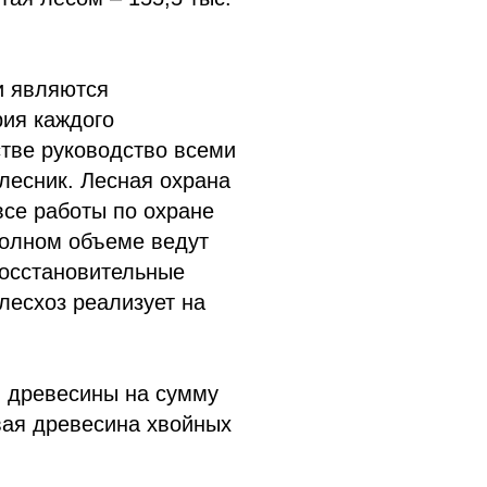
и являются
рия каждого
стве руководство всеми
лесник. Лесная охрана
все работы по охране
полном объеме ведут
восстановительные
лесхоз реализует на
й древесины на сумму
вая древесина хвойных