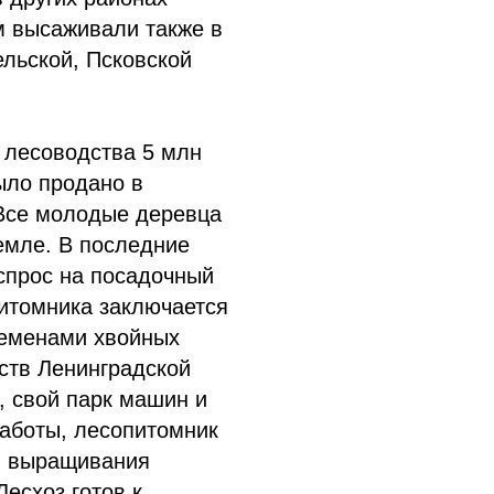
м высаживали также в
ельской, Псковской
о лесоводства 5 млн
ыло продано в
Все молодые деревца
емле. В последние
спрос на посадочный
итомника заключается
семенами хвойных
йств Ленинградской
, свой парк машин и
работы, лесопитомник
и выращивания
Лесхоз готов к