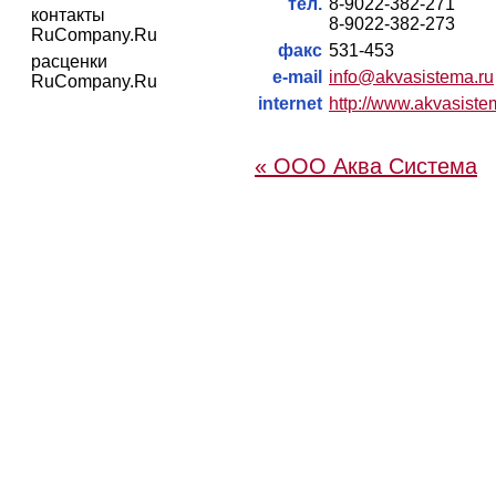
тел.
8-9022-382-271
контакты
8-9022-382-273
RuCompany.Ru
факс
531-453
расценки
e-mail
info@akvasistema.ru
RuCompany.Ru
internet
http://www.akvasiste
« ООО Аква Система