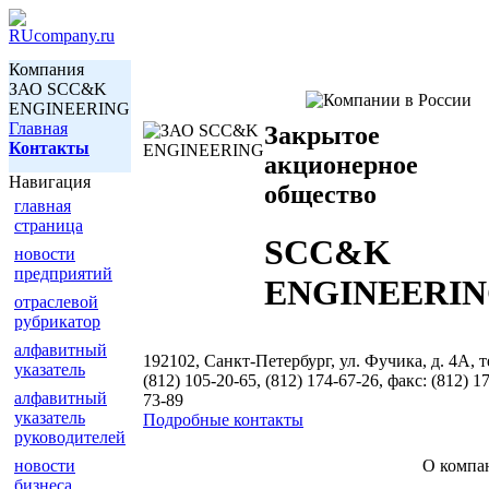
Компания
ЗАО SCC&K
ENGINEERING
Главная
Закрытое
Контакты
акционерное
Навигация
общество
главная
страница
SCC&K
новости
предприятий
ENGINEERI
отраслевой
рубрикатор
алфавитный
192102, Санкт-Петербург, ул. Фучика, д. 4А, т
указатель
(812) 105-20-65, (812) 174-67-26, факс: (812) 1
алфавитный
73-89
указатель
Подробные контакты
руководителей
новости
О компа
бизнеса