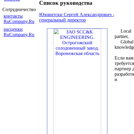
Список руководства
Сотрудничество
Юзовитски Сергей Александрович -
контакты
генеральный директор
RuCompany.Ru
расценки
Local
RuCompany.Ru
partner,
Global
knowledg
Если вам
требуется
партнер 
разработ
и