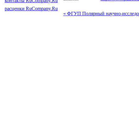
контакты RuCompany.Ru
расценки RuCompany.Ru
« ФГУП Полярный научно-исследов