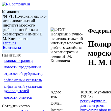
Компания
ФГУП Полярный научно-
исследовательский
институт морского
рыбного хозяйства и
Федерал
океанографии имени Н.
М. Книповича
Поляр
Главная
Контакты
морск
Навигация
Н. М.
главная страница
новости предприятий
отраслевой рубрикатор
алфавитный указатель
алфавитный указатель
руководителей
Адрес
183038, Мурманск,
тел.
472-532
новости бизнеса
persey@pinro.ru
E-Mail
для телеграмм
Сотрудничество
Internet
http://www.pinro.r