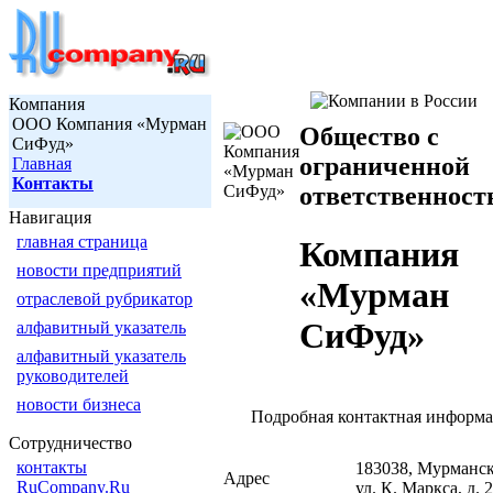
Компания
ООО Компания «Мурман
Общество с
СиФуд»
ограниченной
Главная
Контакты
ответственност
Навигация
главная страница
Компания
новости предприятий
«Мурман
отраслевой рубрикатор
СиФуд»
алфавитный указатель
алфавитный указатель
руководителей
новости бизнеса
Подробная контактная информ
Сотрудничество
контакты
183038, Мурманск
Адрес
RuCompany.Ru
ул. К. Маркса, д. 