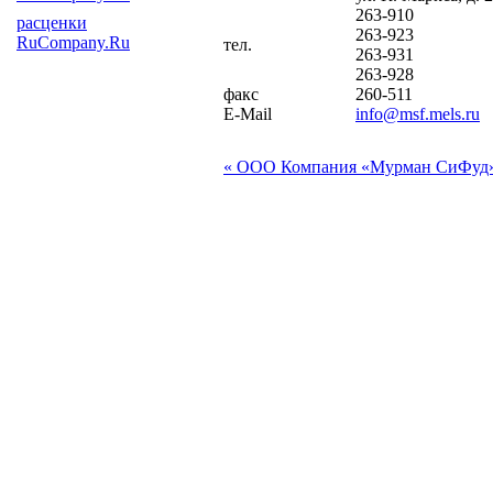
263-910
расценки
263-923
RuCompany.Ru
тел.
263-931
263-928
факс
260-511
E-Mail
info@msf.mels.ru
« ООО Компания «Мурман СиФуд