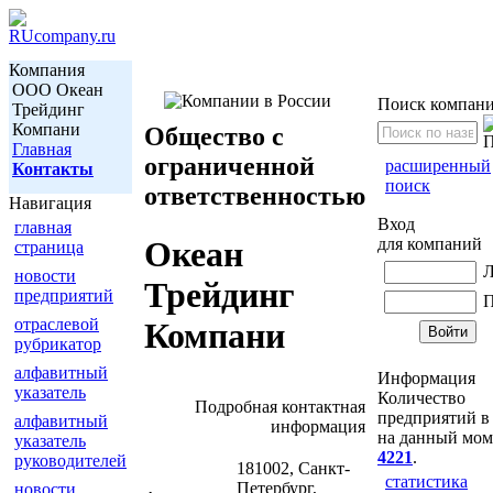
Компания
ООО Океан
Поиск компан
Трейдинг
Компани
Общество с
Главная
ограниченной
расширенный
Контакты
поиск
ответственностью
Навигация
Вход
главная
для компаний
Океан
страница
Л
новости
Трейдинг
предприятий
П
отраслевой
Компани
рубрикатор
алфавитный
Информация
указатель
Количество
Подробная контактная
предприятий в 
алфавитный
информация
на данный мом
указатель
4221
.
руководителей
181002, Санкт-
статистика
Петербург,
новости