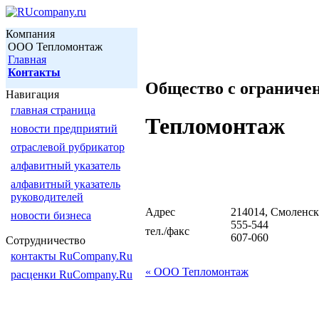
Компания
ООО Тепломонтаж
Главная
Контакты
Общество с ограниче
Навигация
главная страница
Тепломонтаж
новости предприятий
отраслевой рубрикатор
алфавитный указатель
алфавитный указатель
руководителей
Адрес
214014, Смоленск, 
новости бизнеса
555-544
тел./факс
607-060
Сотрудничество
контакты RuCompany.Ru
« ООО Тепломонтаж
расценки RuCompany.Ru