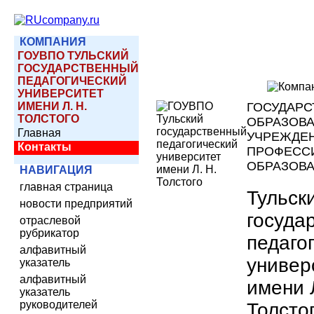
КОМПАНИЯ
ГОУВПО ТУЛЬСКИЙ
ГОСУДАРСТВЕННЫЙ
ПЕДАГОГИЧЕСКИЙ
УНИВЕРСИТЕТ
ИМЕНИ Л. Н.
ГОСУДАРС
ТОЛСТОГО
ОБРАЗОВ
Главная
УЧРЕЖДЕ
Контакты
ПРОФЕСС
ОБРАЗОВ
НАВИГАЦИЯ
главная страница
Тульск
новости предприятий
госуда
отраслевой
рубрикатор
педаго
алфавитный
универ
указатель
алфавитный
имени 
указатель
руководителей
Толсто