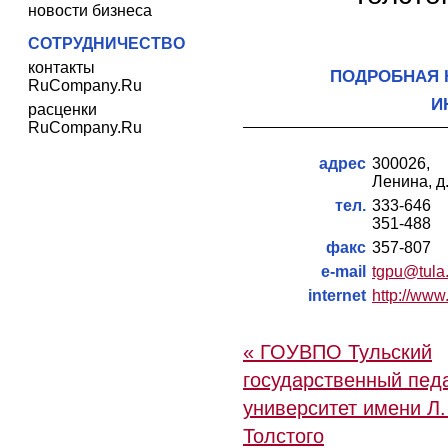
новости бизнеса
СОТРУДНИЧЕСТВО
контакты
ПОДРОБНАЯ 
RuCompany.Ru
И
расценки
RuCompany.Ru
адрес
300026,
Ленина, д
тел.
333-646
351-488
факс
357-807
e-mail
tgpu@tula
internet
http://www.
« ГОУВПО Тульский
государственный пед
университет имени Л.
Толстого