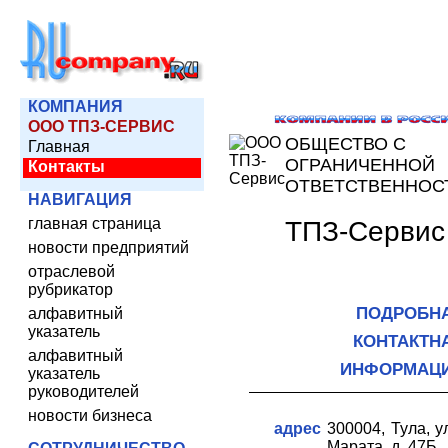
КОМПАНИЯ
ООО ТПЗ-СЕРВИС
ОБЩЕСТВО С
Главная
ОГРАНИЧЕННОЙ
Контакты
ОТВЕТСТВЕННОС
НАВИГАЦИЯ
главная страница
ТПЗ-Сервис
новости предприятий
отраслевой
рубрикатор
ПОДРОБН
алфавитный
указатель
КОНТАКТН
алфавитный
ИНФОРМАЦ
указатель
руководителей
новости бизнеса
адрес
300004, Тула, у
Марата, д. 47Б