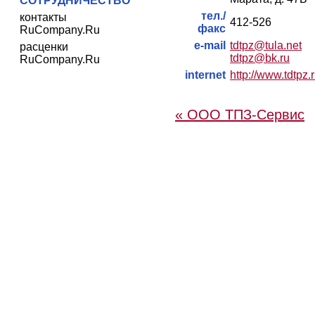
СОТРУДНИЧЕСТВО
тел./
контакты
412-526
факс
RuCompany.Ru
e-mail
tdtpz@tula.net
расценки
tdtpz@bk.ru
RuCompany.Ru
internet
http://www.tdtpz.
« ООО ТПЗ-Сервис