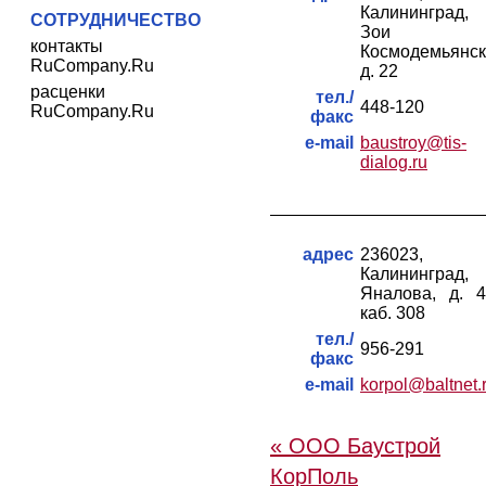
Калининград, 
СОТРУДНИЧЕСТВО
Зои
контакты
Космодемьянск
RuCompany.Ru
д. 22
расценки
тел./
448-120
RuCompany.Ru
факс
e-mail
baustroy@tis-
dialog.ru
адрес
236023,
Калининград, 
Яналова, д. 4
каб. 308
тел./
956-291
факс
e-mail
korpol@baltnet.
« ООО Баустрой
КорПоль