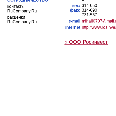
СОТРУДНИЧЕСТВО
тел./
314-050
контакты
факс
314-090
RuCompany.Ru
731-557
расценки
e-mail
mihail0707@mail.
RuCompany.Ru
internet
http://www.rosinve
« ООО Росинвест