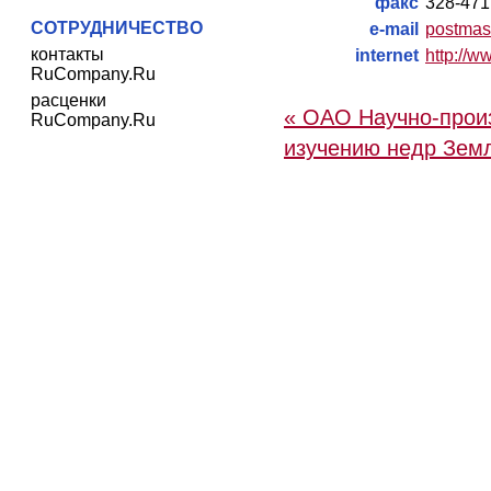
факс
328-471
СОТРУДНИЧЕСТВО
e-mail
postmas
контакты
internet
http://w
RuCompany.Ru
расценки
« ОАО Научно-прои
RuCompany.Ru
изучению недр Зем