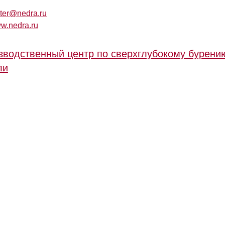
ter@nedra.ru
ww.nedra.ru
зводственный центр по сверхглубокому бурени
ли