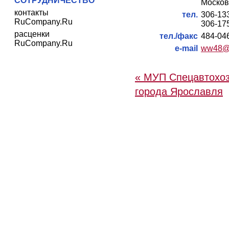
СОТРУДНИЧЕСТВО
Московс
контакты
тел.
306-13
RuCompany.Ru
306-17
расценки
тел./факс
484-04
RuCompany.Ru
e-mail
ww48@m
« МУП Спецавтохоз
города Ярославля